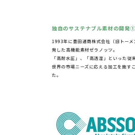
独自のサステナブル素材の開発
1993年に豊⽥通商株式会社（旧トー
発した⾼機能素材ゼラノッツ。
「⾼耐⽔圧」、「⾼透湿」といった従
世界の市場ニーズに応える加⼯を施す
た。