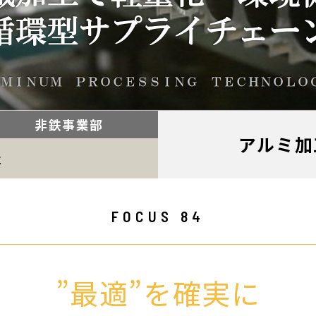
非鉄事業部
アルミ加
社
FOCUS 84
”最適”を確実に