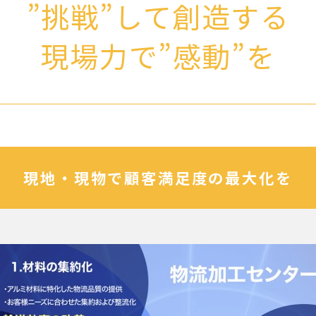
”挑戦”して創造する
現場力で”感動”を
現地・現物で顧客満足度の最大化を