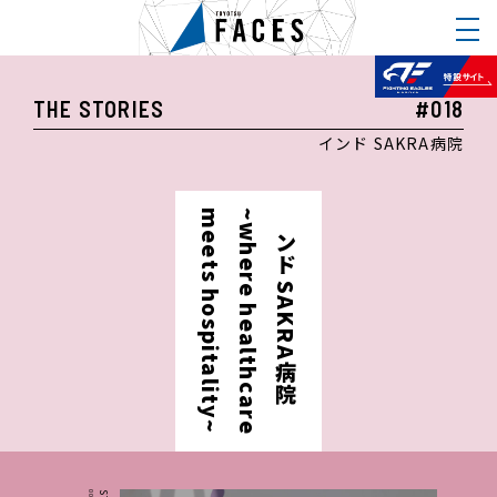
THE STORIES
#018
インド SAKRA病院
meets hospitality~
~where healthcare
インド SAKRA病院