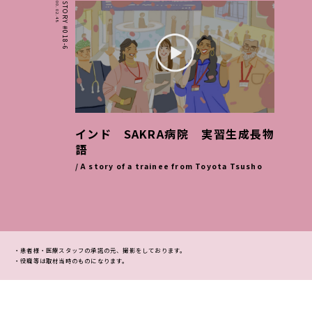
00.02.48
STORY #018-6
インド SAKRA病院 実習生成長物
語
/ A story of a trainee from Toyota Tsusho
・患者様・医療スタッフの承諾の元、撮影をしております。
・役職等は取材当時のものになります。