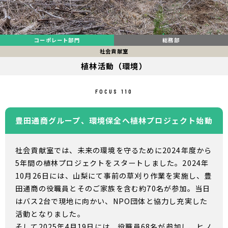
コーポレート部門
総務部
社会貢献室
植林活動（環境）
FOCUS 110
豊田通商グループ、環境保全へ植林プロジェクト始動
社会貢献室では、未来の環境を守るために2024年度から
5年間の植林プロジェクトをスタートしました。2024年
10月26日には、山梨にて事前の草刈り作業を実施し、豊
田通商の役職員とそのご家族を含む約70名が参加。当日
はバス2台で現地に向かい、NPO団体と協力し充実した
活動となりました。
そして2025年4月19日には、役職員68名が参加し、ヒノ