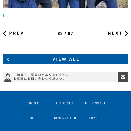
85 / 97
CONCEPT
THE STORIES
TOP MESSAGE
FOCUS
EC RESERVATION
11 BASES