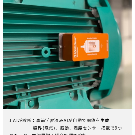
1.AIが診断：事前学習済みAIが自動で閾値を生成
磁界(電気)、振動、温度センサー搭載で9つ