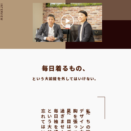
INTERVIEW
毎日着るもの、
という大前提を外してはいけない。
という大前提を
過ぎません。
デザイン力だと
私たちの強みは、