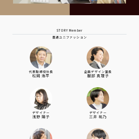
STORY Member
豊通ユニファッション
代表取締役社長
企画デザイン室長
松岡 浩平
服部 真理子
デザイナー
デザイナー
浅野 陽子
三井 祐乃